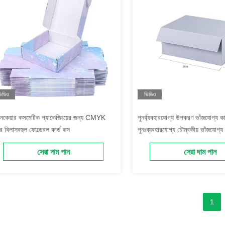
িডিও
ভিডিও
িনকেয়ার কসমেটিক প্যাকেজিংয়ের জন্য CMYK
পুনর্ব্যবহারযোগ্য উপকরণ ভাঁজযোগ্য কার্
র বিলাসবহুল ফোল্ডেবল কার্ড বক্স
পুনঃব্যবহারযোগ্য চৌম্বকীয় ভাঁজযোগ্য
লাইটওয়েট
সেরা দাম পান
সেরা দাম পান
1