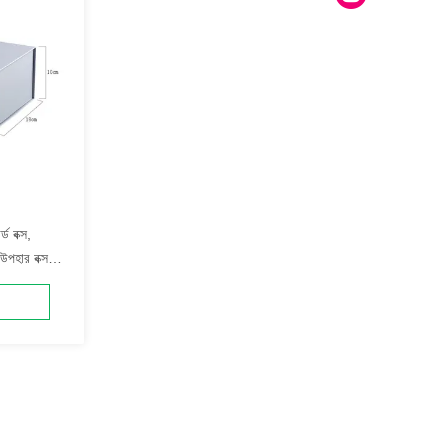
ড বক্স,
 উপহার বক্স