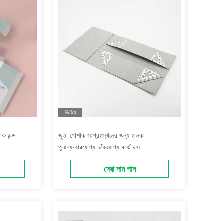
ভিডিও
টাক এন্ড
জুতা পোশাক সংগ্রহস্থলের জন্য হালকা
পুনঃব্যবহারযোগ্য ভাঁজযোগ্য কার্ড বক্স
সেরা দাম পান