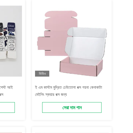
ভিডিও
ুথপেস্ট আই
ই এম কাস্টম মুদ্রিত ঢেউতোলা বক্স গয়না কেনাকাটা
ক্স
মেইলিং স্কয়ার বক্স জন্য
সেরা দাম পান