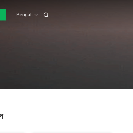
Bengali
্স