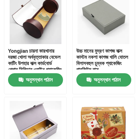
Yongjian চায়না কারখানার
উচ্চ মানের মুদ্রণ কাগজ বাক্স
দরজা খোলা অর্ধবৃত্তাকার বেভেল
কাস্টম নকশা কাগজ খালি বোতল
কাটিং উপহার বাক্স কার্ডবোর্ড
বিলাসবহুল চুম্বক প্যাকেজিং
পেপার সিলিন্ডার ওয়াইন প্যাকেজিং
পারফিউম বাক্স
পেপার টিউব
অনুসন্ধান পাঠান
অনুসন্ধান পাঠান
বাড়ি
পণ্য
ভিডিও