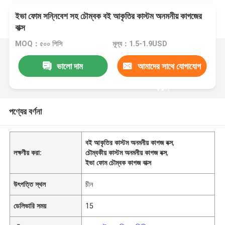
ইভা ফোম সন্নিবেশ সহ চৌম্বক বই আকৃতির কাস্টম অনমনীয় কাগজের
বাক্স
MOQ：৫০০ পিসি
মূল্য：1.5-1.9USD
ভালো দাম
আমাদের সাথে যোগাযোগ
করুন
পণ্যের বর্ণনা
বই আকৃতির কাস্টম অনমনীয় কাগজ বক্স
,
লক্ষণীয় করা:
চৌম্বকীয় কাস্টম অনমনীয় কাগজ বক্স
,
ইভা ফোম চৌম্বক কাগজ বাক্স
উৎপত্তি স্থল
চীন
ডেলিভারি সময়
15