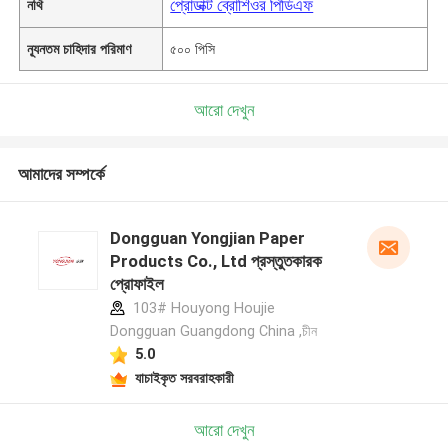
প্রোডাক্ট ব্রোশিওর পিডিএফ
নথি
ন্যূনতম চাহিদার পরিমাণ
৫০০ পিসি
আরো দেখুন
আমাদের সম্পর্কে
Dongguan Yongjian Paper
Products Co., Ltd প্রস্তুতকারক
প্রোফাইল
103# Houyong Houjie
Dongguan Guangdong China ,চীন
5.0
যাচাইকৃত সরবরাহকারী
আরো দেখুন