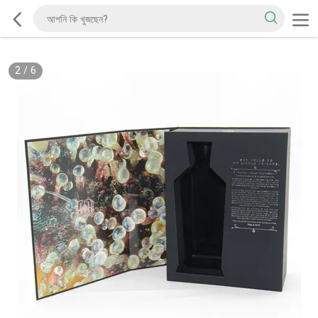
2
/
6