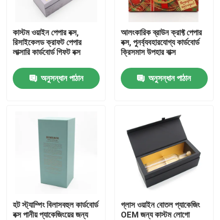
আমাদের সম্পর্কে
কাস্টম ওয়াইন পেপার বক্স,
আলংকারিক ব্রাউন ক্রাফ্ট পেপার
রিসাইকেলড ক্রাফট পেপার
বক্স, পুনর্ব্যবহারযোগ্য কার্ডবোর্ড
লাক্সারি কার্ডবোর্ড গিফট বক্স
ক্রিসমাস উপহার বাক্স
কারখানা ভ্রমণ
অনুসন্ধান পাঠান
অনুসন্ধান পাঠান
মান নিয়ন্ত্রণ
যোগাযোগ করুন
উদ্ধৃতির জন্য আবেদন
কার্ডবোর্ড পেপার গিফট বক্স
হট স্ট্যাম্পিং বিলাসবহুল কার্ডবোর্ড
গ্লাস ওয়াইন বোতল প্যাকেজিং
বক্স পানীয় প্যাকেজিংয়ের জন্য
OEM জন্য কাস্টম লোগো
কার্ডবোর্ড টিউব উপহার বাক্স