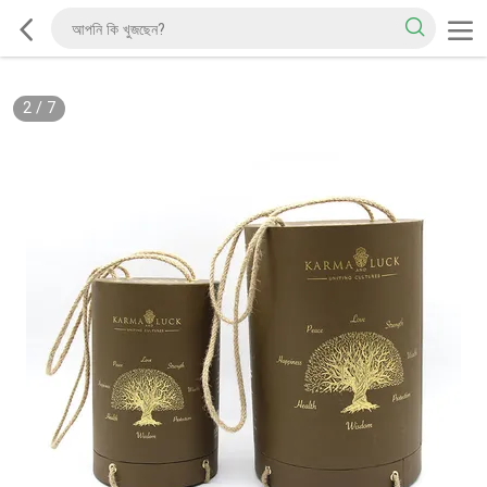
2
/
7