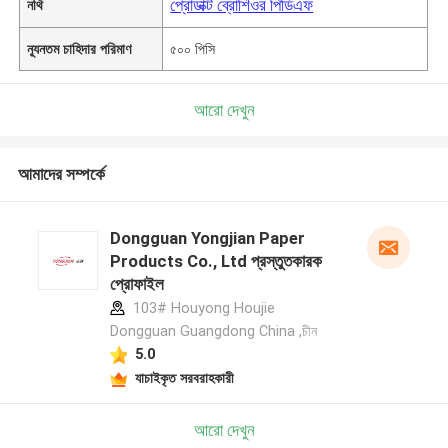
প্রোডাক্ট ব্রোশিওর পিডিএফ
নথি
ন্যূনতম চাহিদার পরিমাণ
৫০০ পিসি
আরো দেখুন
আমাদের সম্পর্কে
Dongguan Yongjian Paper
Products Co., Ltd প্রস্তুতকারক
প্রোফাইল
103# Houyong Houjie
Dongguan Guangdong China ,চীন
5.0
যাচাইকৃত সরবরাহকারী
আরো দেখুন