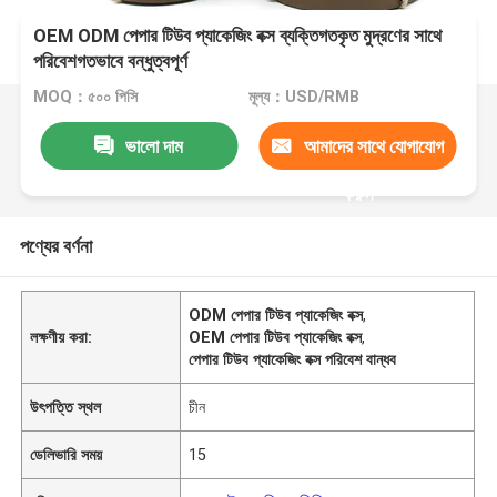
OEM ODM পেপার টিউব প্যাকেজিং বক্স ব্যক্তিগতকৃত মুদ্রণের সাথে
পরিবেশগতভাবে বন্ধুত্বপূর্ণ
MOQ：৫০০ পিসি
মূল্য：USD/RMB
ভালো দাম
আমাদের সাথে যোগাযোগ
করুন
পণ্যের বর্ণনা
ODM পেপার টিউব প্যাকেজিং বক্স
,
লক্ষণীয় করা:
OEM পেপার টিউব প্যাকেজিং বক্স
,
পেপার টিউব প্যাকেজিং বক্স পরিবেশ বান্ধব
উৎপত্তি স্থল
চীন
ডেলিভারি সময়
15