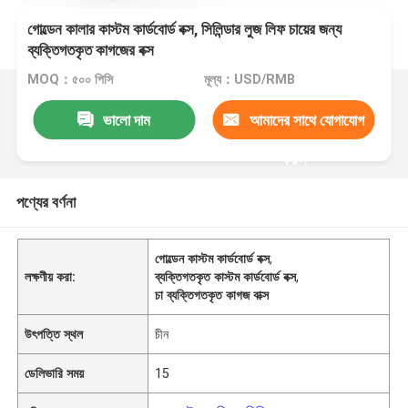
গোল্ডেন কালার কাস্টম কার্ডবোর্ড বক্স, সিলিন্ডার লুজ লিফ চায়ের জন্য
ব্যক্তিগতকৃত কাগজের বক্স
MOQ：৫০০ পিসি
মূল্য：USD/RMB
ভালো দাম
আমাদের সাথে যোগাযোগ
করুন
পণ্যের বর্ণনা
গোল্ডেন কাস্টম কার্ডবোর্ড বক্স
,
লক্ষণীয় করা:
ব্যক্তিগতকৃত কাস্টম কার্ডবোর্ড বক্স
,
চা ব্যক্তিগতকৃত কাগজ বাক্স
উৎপত্তি স্থল
চীন
ডেলিভারি সময়
15