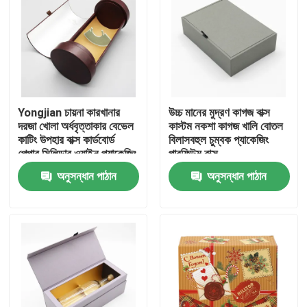
Yongjian চায়না কারখানার
উচ্চ মানের মুদ্রণ কাগজ বাক্স
দরজা খোলা অর্ধবৃত্তাকার বেভেল
কাস্টম নকশা কাগজ খালি বোতল
কাটিং উপহার বাক্স কার্ডবোর্ড
বিলাসবহুল চুম্বক প্যাকেজিং
পেপার সিলিন্ডার ওয়াইন প্যাকেজিং
পারফিউম বাক্স
পেপার টিউব
অনুসন্ধান পাঠান
অনুসন্ধান পাঠান
বাড়ি
পণ্য
ভিডিও