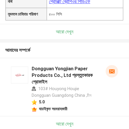
প্রোডাক্ট ব্রোশিওর পিডিএফ
নথি
ন্যূনতম চাহিদার পরিমাণ
৫০০ পিসি
আরো দেখুন
আমাদের সম্পর্কে
Dongguan Yongjian Paper
Products Co., Ltd প্রস্তুতকারক
প্রোফাইল
103# Houyong Houjie
Dongguan Guangdong China ,চীন
5.0
যাচাইকৃত সরবরাহকারী
আরো দেখুন