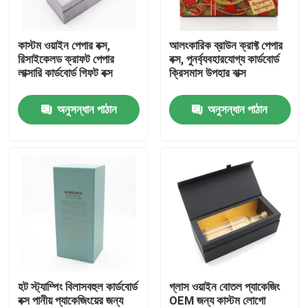
আমাদের সম্পর্কে
কাস্টম ওয়াইন পেপার বক্স,
আলংকারিক ব্রাউন ক্রাফ্ট পেপার
রিসাইকেলড ক্রাফট পেপার
বক্স, পুনর্ব্যবহারযোগ্য কার্ডবোর্ড
লাক্সারি কার্ডবোর্ড গিফট বক্স
ক্রিসমাস উপহার বাক্স
কারখানা ভ্রমণ
অনুসন্ধান পাঠান
অনুসন্ধান পাঠান
মান নিয়ন্ত্রণ
যোগাযোগ করুন
উদ্ধৃতির জন্য আবেদন
কার্ডবোর্ড পেপার গিফট বক্স
হট স্ট্যাম্পিং বিলাসবহুল কার্ডবোর্ড
গ্লাস ওয়াইন বোতল প্যাকেজিং
বক্স পানীয় প্যাকেজিংয়ের জন্য
OEM জন্য কাস্টম লোগো
কার্ডবোর্ড টিউব উপহার বাক্স