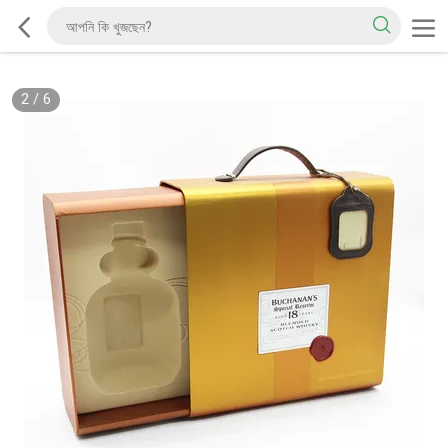
2
/
6