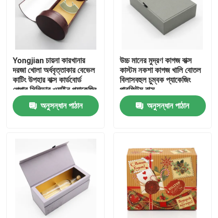
Yongjian চায়না কারখানার
উচ্চ মানের মুদ্রণ কাগজ বাক্স
দরজা খোলা অর্ধবৃত্তাকার বেভেল
কাস্টম নকশা কাগজ খালি বোতল
কাটিং উপহার বাক্স কার্ডবোর্ড
বিলাসবহুল চুম্বক প্যাকেজিং
পেপার সিলিন্ডার ওয়াইন প্যাকেজিং
পারফিউম বাক্স
পেপার টিউব
অনুসন্ধান পাঠান
অনুসন্ধান পাঠান
বাড়ি
পণ্য
ভিডিও