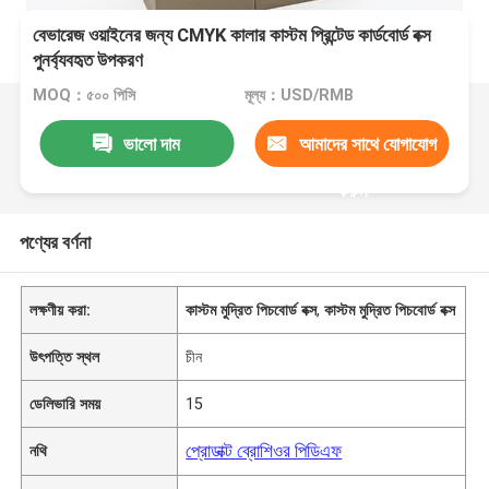
বেভারেজ ওয়াইনের জন্য CMYK কালার কাস্টম প্রিন্টেড কার্ডবোর্ড বক্স
পুনর্ব্যবহৃত উপকরণ
MOQ：৫০০ পিসি
মূল্য：USD/RMB
ভালো দাম
আমাদের সাথে যোগাযোগ
করুন
পণ্যের বর্ণনা
লক্ষণীয় করা:
কাস্টম মুদ্রিত পিচবোর্ড বক্স
,
কাস্টম মুদ্রিত পিচবোর্ড বক্স
উৎপত্তি স্থল
চীন
ডেলিভারি সময়
15
প্রোডাক্ট ব্রোশিওর পিডিএফ
নথি