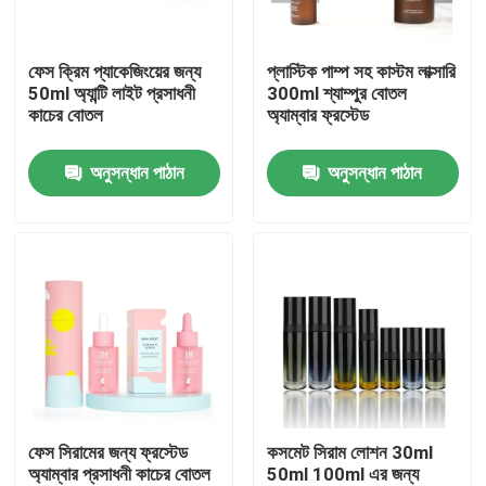
আমাদের সম্পর্কে
ফেস ক্রিম প্যাকেজিংয়ের জন্য
প্লাস্টিক পাম্প সহ কাস্টম লাক্সারি
50ml অ্যান্টি লাইট প্রসাধনী
300ml শ্যাম্পুর বোতল
কাচের বোতল
অ্যাম্বার ফ্রস্টেড
কারখানা ভ্রমণ
অনুসন্ধান পাঠান
অনুসন্ধান পাঠান
মান নিয়ন্ত্রণ
যোগাযোগ করুন
উদ্ধৃতির জন্য আবেদন
কার্ডবোর্ড পেপার গিফট বক্স
ফেস সিরামের জন্য ফ্রস্টেড
কসমেট সিরাম লোশন 30ml
অ্যাম্বার প্রসাধনী কাচের বোতল
50ml 100ml এর জন্য
কার্ডবোর্ড টিউব উপহার বাক্স