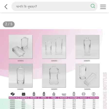
2
/
5