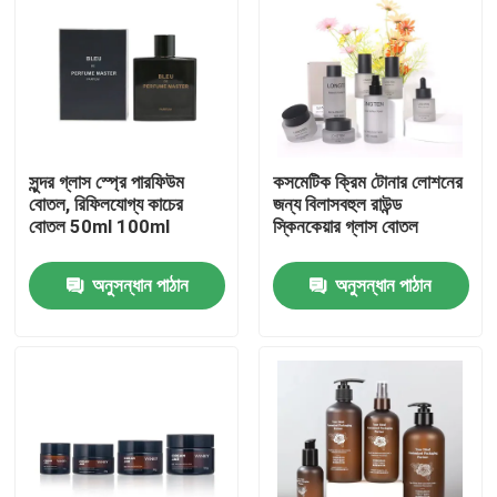
সুন্দর গ্লাস স্প্রে পারফিউম
কসমেটিক ক্রিম টোনার লোশনের
বোতল, রিফিলযোগ্য কাচের
জন্য বিলাসবহুল রাউন্ড
বোতল 50ml 100ml
স্কিনকেয়ার গ্লাস বোতল
অনুসন্ধান পাঠান
অনুসন্ধান পাঠান
বাড়ি
পণ্য
ভিডিও