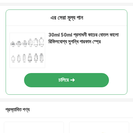
এর সেরা মূল্য পান
30ml 50ml প্রসাধনী কাচের বোতল কালো
রিফিলযোগ্য সুগন্ধি পারফাম স্প্রে
চালিয়ে
প্রস্তাবিত পণ্য