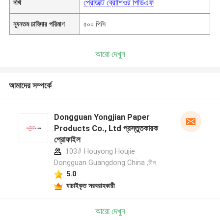
প্রোডাক্ট ব্রোশিওর পিডিএফ
নথি
ন্যূনতম চাহিদার পরিমাণ
৫০০ পিসি
আরো দেখুন
আমাদের সম্পর্কে
Dongguan Yongjian Paper
Products Co., Ltd প্রস্তুতকারক
প্রোফাইল
103# Houyong Houjie
Dongguan Guangdong China ,চীন
5.0
যাচাইকৃত সরবরাহকারী
আরো দেখুন