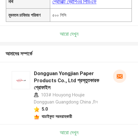
প্রোডাক্ট ব্রোশিওর পিডিএফ
নথি
ন্যূনতম চাহিদার পরিমাণ
৫০০ পিসি
আরো দেখুন
আমাদের সম্পর্কে
Dongguan Yongjian Paper
Products Co., Ltd প্রস্তুতকারক
প্রোফাইল
103# Houyong Houjie
Dongguan Guangdong China ,চীন
5.0
যাচাইকৃত সরবরাহকারী
আরো দেখুন