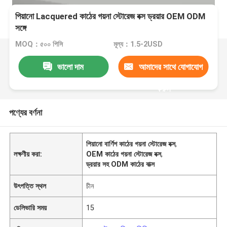
পিয়ানো Lacquered কাঠের গয়না স্টোরেজ বক্স ড্রয়ার OEM ODM
সঙ্গে
MOQ：৫০০ পিসি
মূল্য：1.5-2USD
ভালো দাম
আমাদের সাথে যোগাযোগ
করুন
পণ্যের বর্ণনা
পিয়ানো বার্ণিশ কাঠের গয়না স্টোরেজ বক্স
,
লক্ষণীয় করা:
OEM কাঠের গয়না স্টোরেজ বক্স
,
ড্রয়ার সহ ODM কাঠের বাক্স
উৎপত্তি স্থল
চীন
ডেলিভারি সময়
15