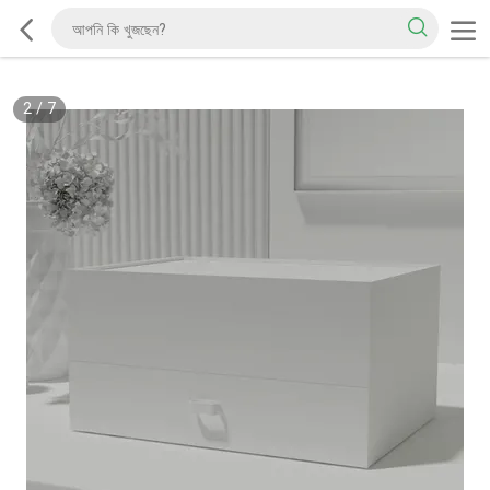
2
/
7