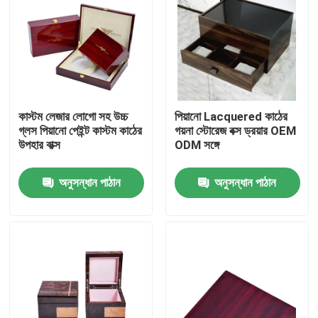
কাস্টম লেজার লোগো সহ উচ্চ
পিয়ানো Lacquered কাঠের
গ্লস পিয়ানো পেইন্ট কাস্টম কাঠের
গয়না স্টোরেজ বক্স ড্রয়ার OEM
উপহার বাক্স
ODM সঙ্গে
অনুসন্ধান পাঠান
অনুসন্ধান পাঠান
বাড়ি
পণ্য
ভিডিও