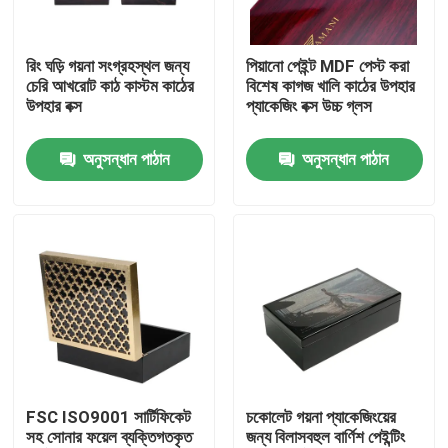
আমাদের সম্পর্কে
রিং ঘড়ি গয়না সংগ্রহস্থল জন্য
পিয়ানো পেইন্ট MDF পেস্ট করা
চেরি আখরোট কাঠ কাস্টম কাঠের
বিশেষ কাগজ খালি কাঠের উপহার
উপহার বক্স
প্যাকেজিং বক্স উচ্চ গ্লস
কারখানা ভ্রমণ
অনুসন্ধান পাঠান
অনুসন্ধান পাঠান
মান নিয়ন্ত্রণ
যোগাযোগ করুন
উদ্ধৃতির জন্য আবেদন
কার্ডবোর্ড পেপার গিফট বক্স
FSC ISO9001 সার্টিফিকেট
চকোলেট গয়না প্যাকেজিংয়ের
সহ সোনার ফয়েল ব্যক্তিগতকৃত
জন্য বিলাসবহুল বার্ণিশ পেইন্টিং
কার্ডবোর্ড টিউব উপহার বাক্স