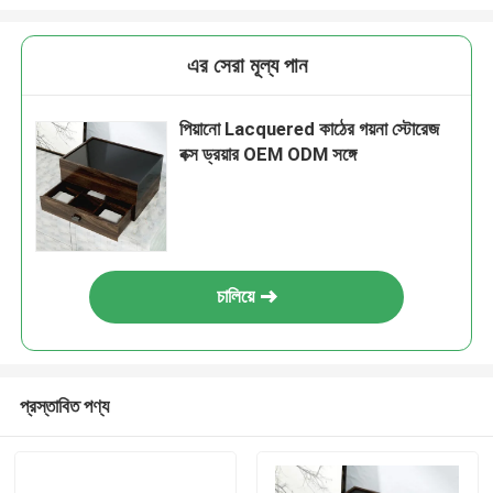
এর সেরা মূল্য পান
পিয়ানো Lacquered কাঠের গয়না স্টোরেজ
বক্স ড্রয়ার OEM ODM সঙ্গে
চালিয়ে
প্রস্তাবিত পণ্য