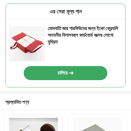
এর সেরা মূল্য পান
মোমবাতি জার পারফিউমের জন্য ইকো ফ্রেন্ডলি
অনমনীয় বিলাসবহুল কার্ডবোর্ড বক্সের লোগো
মুদ্রিত
চালিয়ে
প্রস্তাবিত পণ্য