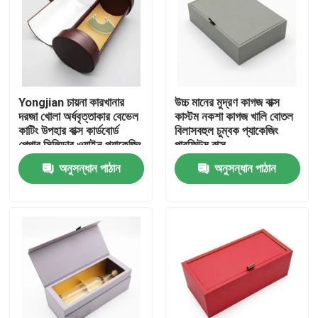
Yongjian চায়না কারখানার
উচ্চ মানের মুদ্রণ কাগজ বাক্স
দরজা খোলা অর্ধবৃত্তাকার বেভেল
কাস্টম নকশা কাগজ খালি বোতল
কাটিং উপহার বাক্স কার্ডবোর্ড
বিলাসবহুল চুম্বক প্যাকেজিং
পেপার সিলিন্ডার ওয়াইন প্যাকেজিং
পারফিউম বাক্স
পেপার টিউব
অনুসন্ধান পাঠান
অনুসন্ধান পাঠান
বাড়ি
পণ্য
ভিডিও