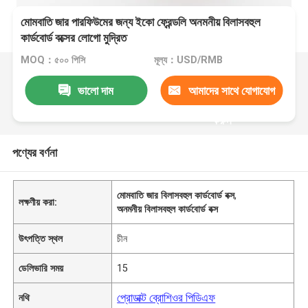
মোমবাতি জার পারফিউমের জন্য ইকো ফ্রেন্ডলি অনমনীয় বিলাসবহুল
কার্ডবোর্ড বক্সের লোগো মুদ্রিত
MOQ：৫০০ পিসি
মূল্য：USD/RMB
ভালো দাম
আমাদের সাথে যোগাযোগ
করুন
পণ্যের বর্ণনা
মোমবাতি জার বিলাসবহুল কার্ডবোর্ড বক্স
,
লক্ষণীয় করা:
অনমনীয় বিলাসবহুল কার্ডবোর্ড বক্স
উৎপত্তি স্থল
চীন
ডেলিভারি সময়
15
প্রোডাক্ট ব্রোশিওর পিডিএফ
নথি