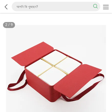
2
/
9