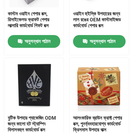
কাস্টম ওয়াইন পেপার বক্স,
ওয়াইন হুইস্কি উপহারের জন্য
আমাদের সম্পর্কে
রিসাইকেলড ক্রাফট পেপার
লাল রঙের OEM কাস্টমাইজড
লাক্সারি কার্ডবোর্ড গিফট বক্স
কার্ডবোর্ড পেপার বক্স
কারখানা ভ্রমণ
অনুসন্ধান পাঠান
অনুসন্ধান পাঠান
মান নিয়ন্ত্রণ
যোগাযোগ করুন
উদ্ধৃতির জন্য আবেদন
কার্ডবোর্ড পেপার গিফট বক্স
বুটিক উপহার প্যাকেজিং ODM
আলংকারিক ব্রাউন ক্রাফ্ট পেপার
জন্য কালো হট স্ট্যাম্পিং
বক্স, পুনর্ব্যবহারযোগ্য কার্ডবোর্ড
বিলাসবহুল কার্ডবোর্ড বক্স
ক্রিসমাস উপহার বাক্স
কার্ডবোর্ড টিউব উপহার বাক্স