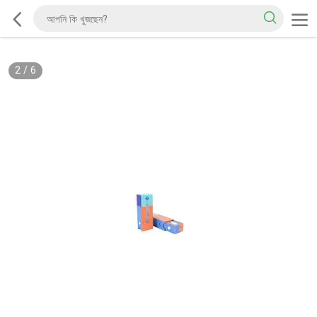
2
/
6