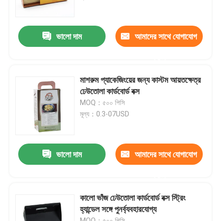
আমাদের সম্পর্কে
ভালো দাম
আমাদের সাথে যোগাযোগ
করুন
কারখানা ভ্রমণ
মাশরুম প্যাকেজিংয়ের জন্য কাস্টম আয়তক্ষেত্র
মান নিয়ন্ত্রণ
ঢেউতোলা কার্ডবোর্ড বক্স
MOQ：৫০০ পিসি
মূল্য：0.3-07USD
যোগাযোগ করুন
উদ্ধৃতির জন্য আবেদন
ভালো দাম
আমাদের সাথে যোগাযোগ
করুন
কার্ডবোর্ড পেপার গিফট বক্স
কালো ভাঁজ ঢেউতোলা কার্ডবোর্ড বক্স স্ট্রিং
হ্যান্ডেল সঙ্গে পুনর্ব্যবহারযোগ্য
কার্ডবোর্ড টিউব উপহার বাক্স
MOQ：৫০০ পিসি