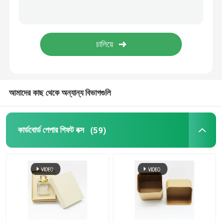
কাস্টম কাঠের উপহার বাক্স
পেপার টিউব কোর
প্রসাধনী কাচের বোতল
আমাদের কাছ থেকে অন্যান্য বিভাগগুলি
ডুপ্লেক্স কার্ডবোর্ড পেপার
কার্ডবোর্ড পেপার গিফট বক্স
(59)