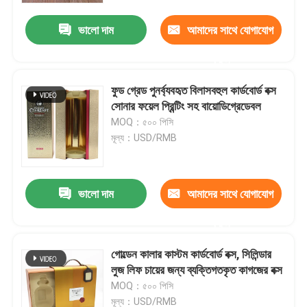
ভালো দাম
আমাদের সাথে যোগাযোগ
করুন
ফুড গ্রেড পুনর্ব্যবহৃত বিলাসবহুল কার্ডবোর্ড বক্স
সোনার ফয়েল প্রিন্টিং সহ বায়োডিগ্রেডেবল
MOQ：৫০০ পিসি
মূল্য：USD/RMB
ভালো দাম
আমাদের সাথে যোগাযোগ
বাড়ি
করুন
গোল্ডেন কালার কাস্টম কার্ডবোর্ড বক্স, সিলিন্ডার
পণ্য
লুজ লিফ চায়ের জন্য ব্যক্তিগতকৃত কাগজের বক্স
MOQ：৫০০ পিসি
ভিডিও
মূল্য：USD/RMB