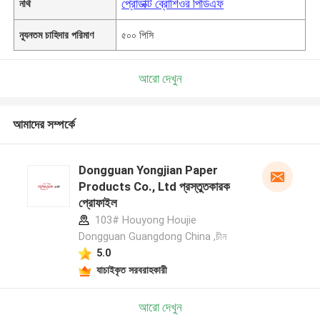
প্রোডাক্ট ব্রোশিওর পিডিএফ
নথি
ন্যূনতম চাহিদার পরিমাণ
৫০০ পিসি
আরো দেখুন
আমাদের সম্পর্কে
Dongguan Yongjian Paper
Products Co., Ltd প্রস্তুতকারক
প্রোফাইল
103# Houyong Houjie
Dongguan Guangdong China ,চীন
5.0
যাচাইকৃত সরবরাহকারী
আরো দেখুন