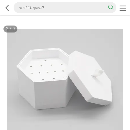
2
/
9