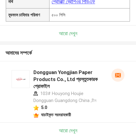
প্রোডাক্ট ব্রোশিওর পিডিএফ
নথি
ন্যূনতম চাহিদার পরিমাণ
৫০০ পিসি
আরো দেখুন
আমাদের সম্পর্কে
Dongguan Yongjian Paper
Products Co., Ltd প্রস্তুতকারক
প্রোফাইল
103# Houyong Houjie
Dongguan Guangdong China ,চীন
5.0
যাচাইকৃত সরবরাহকারী
আরো দেখুন