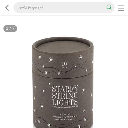
2
/
7