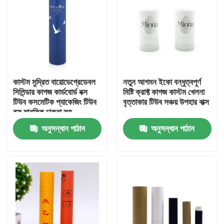
কাস্টম মুদ্রিত বায়োডেগ্রেডেবল
নতুন আগমন ইকো বন্ধুত্বপূর্ণ
সিলিন্ডার কাগজ কার্ডবোর্ড বক্স
মিষ্টি ক্রাফ্ট কাগজ কাস্টম খেলনা
টিউব কসমেটিক প্যাকেজিং টিউব
বৃত্তাকার টিউব সঞ্চয় উপহার বাক্স
বক্স মানসিক ঢাকনা সহ
অনুসন্ধান পাঠান
অনুসন্ধান পাঠান
বাড়ি
পণ্য
ভিডিও