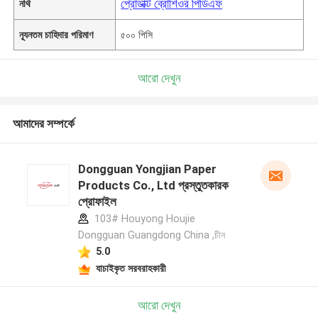
প্রোডাক্ট ব্রোশিওর পিডিএফ
নথি
ন্যূনতম চাহিদার পরিমাণ
৫০০ পিসি
আরো দেখুন
আমাদের সম্পর্কে
Dongguan Yongjian Paper
Products Co., Ltd প্রস্তুতকারক
প্রোফাইল
103# Houyong Houjie
Dongguan Guangdong China ,চীন
5.0
যাচাইকৃত সরবরাহকারী
আরো দেখুন