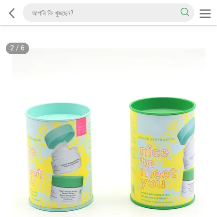
2
/
6