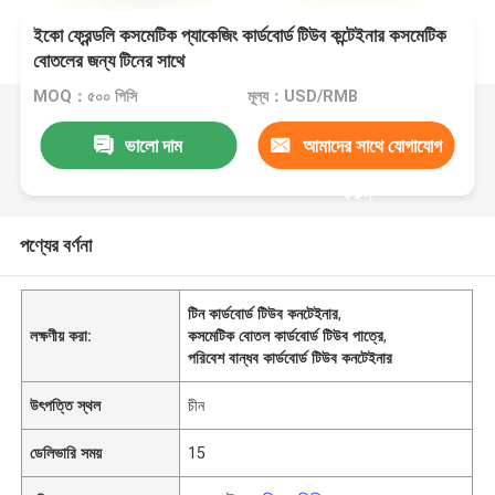
ইকো ফ্রেন্ডলি কসমেটিক প্যাকেজিং কার্ডবোর্ড টিউব কন্টেইনার কসমেটিক
বোতলের জন্য টিনের সাথে
MOQ：৫০০ পিসি
মূল্য：USD/RMB
ভালো দাম
আমাদের সাথে যোগাযোগ
করুন
পণ্যের বর্ণনা
টিন কার্ডবোর্ড টিউব কনটেইনার
,
লক্ষণীয় করা:
কসমেটিক বোতল কার্ডবোর্ড টিউব পাত্রে
,
পরিবেশ বান্ধব কার্ডবোর্ড টিউব কনটেইনার
উৎপত্তি স্থল
চীন
ডেলিভারি সময়
15