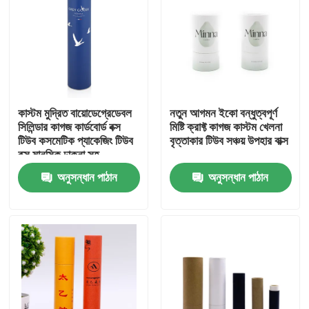
কাস্টম মুদ্রিত বায়োডেগ্রেডেবল
নতুন আগমন ইকো বন্ধুত্বপূর্ণ
সিলিন্ডার কাগজ কার্ডবোর্ড বক্স
মিষ্টি ক্রাফ্ট কাগজ কাস্টম খেলনা
টিউব কসমেটিক প্যাকেজিং টিউব
বৃত্তাকার টিউব সঞ্চয় উপহার বাক্স
বক্স মানসিক ঢাকনা সহ
অনুসন্ধান পাঠান
অনুসন্ধান পাঠান
বাড়ি
পণ্য
ভিডিও