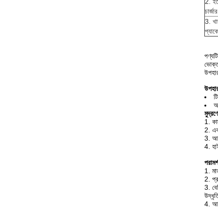
2. ইল
চার্জা
3. খা
প্যাক
পণ্যট
ভোক্তা
উপহার 
উপহার
ট
অ
মুদ্রণ
1. কা
2. এক
3. আ
4. হা
পরামর্
1. মা
2. প্
3. বে
উদ্ধৃ
4. আর