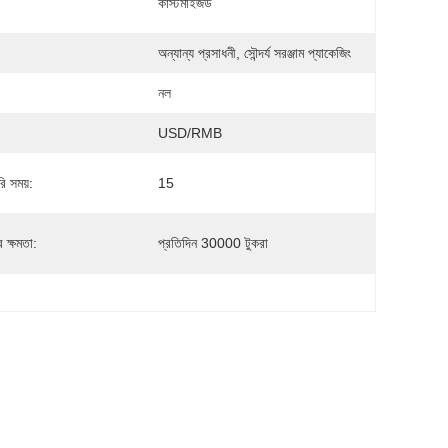
কাস্টমাইজড
অন্যান্য প্রসাধনী, সৌন্দর্য সরঞ্জাম প্যাকেজিং
নল
USD/RMB
ি সময়:
15
 ক্ষমতা:
প্রতিদিন 30000 টুকরা