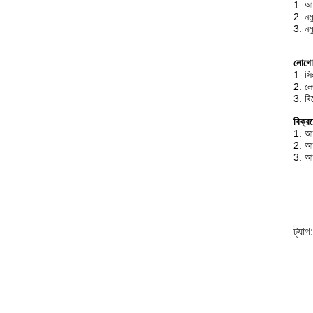
1. আপ
2. নম
3. নমু
লোগো 
1. সি
2. লে
3. বি
বিক্র
1. আপ
2. আম
3. আম
ট্যাগ