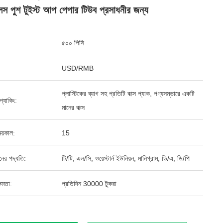
লস পুশ টুইস্ট আপ পেপার টিউব প্রসাধনীর জন্য
৫০০ পিসি
USD/RMB
প্লাস্টিকের ব্যাগ সহ প্রতিটি বাক্স প্যাক, পণ্যসম্ভারে একটি
ড প্যাকিং:
মানের বাক্স
য়কাল:
15
ানের পদ্ধতি:
টি/টি, এল/সি, ওয়েস্টার্ন ইউনিয়ন, মানিগ্রাম, ডি/এ, ডি/পি
ষমতা:
প্রতিদিন 30000 টুকরা