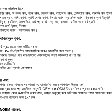
Q
 পণ্য পরিসীমা কি?
ার বাক্স, কাগজের বাক্স, গয়না বাক্স, চকলেট বাক্স, প্যাকেজিং বাক্স, ঢেউতোলা বাক্স, প্রদর্শন বাক্স ইত্য
জের ব্যাগ, শপিং ব্যাগ, ক্রাফ্ট পেপার ব্যাগ, উপহার ব্যাগ, প্যাকেজিং ব্যাগ।ক্রিসমাস ব্যাগ ইত্যাদি
টবুক, ক্যাটালগ, ম্যাগাজিন, অটোগ্রাফ বই।ব্রোশার, ফ্লায়ার, ফাইল ফোল্ডার ইত্যাদি
ার কার্ড, ট্যাগ, স্টিকার
াস্টিকের ব্যাগ, প্লাস্টিকের বাক্স।
যোগিতামূলক সুবিধা:
র্ষ গ্রেড মানের সঙ্গে মার্জিত নকশা
্পট UV/ হট-স্ট্যাম্পিং প্যাকেজটিকে আরও আকর্ষণীয় করে তোলে।
েশাদার হস্তশিল্প যার ফলশ্রুতিতে ভোক্তাদের ভালো অভিজ্ঞতা পাওয়া যায়
ারখানা মুল্য
্রুত ডেলিভারি
াবলীল এবং প্রম্পট যোগাযোগ
র সেবা:
নার তদন্ত পাওয়ার পর আমরা যত তাড়াতাড়ি সম্ভব আপনাকে উত্তর দেব।
রা গ্রাহকদের প্রয়োজনীয়তা অনুযায়ী OEM এবং ODM উভয় পরিষেবা প্রদান করতে পারি।
ি সমস্যার কোন অ-মানবীয় কারণ থাকে, তাহলে অনুগ্রহ করে অবিলম্বে আমাদের সাথে যোগাযোগ করু
ুনাগুলির প্রসবের সময় 1-7 দিন।
/OEM পরিষেবা: