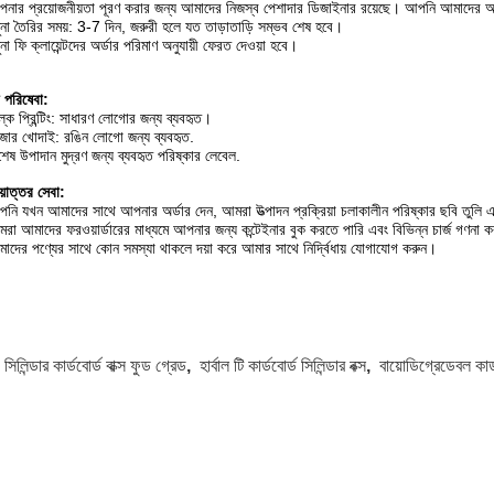
নার প্রয়োজনীয়তা পূরণ করার জন্য আমাদের নিজস্ব পেশাদার ডিজাইনার রয়েছে। আপনি আমাদের আ
ুনা তৈরির সময়: 3-7 দিন, জরুরী হলে যত তাড়াতাড়ি সম্ভব শেষ হবে।
না ফি ক্লায়েন্টদের অর্ডার পরিমাণ অনুযায়ী ফেরত দেওয়া হবে।
পরিষেবা:
ল্ক প্রিন্টিং: সাধারণ লোগোর জন্য ব্যবহৃত।
জার খোদাই: রঙিন লোগো জন্য ব্যবহৃত.
শেষ উপাদান মুদ্রণ জন্য ব্যবহৃত পরিষ্কার লেবেল.
য়োত্তর সেবা:
নি যখন আমাদের সাথে আপনার অর্ডার দেন, আমরা উত্পাদন প্রক্রিয়া চলাকালীন পরিষ্কার ছবি তুলি
রা আমাদের ফরওয়ার্ডারের মাধ্যমে আপনার জন্য কন্টেইনার বুক করতে পারি এবং বিভিন্ন চার্জ গণনা ক
াদের পণ্যের সাথে কোন সমস্যা থাকলে দয়া করে আমার সাথে নির্দ্বিধায় যোগাযোগ করুন।
:
সিলিন্ডার কার্ডবোর্ড বাক্স ফুড গ্রেড
,
হার্বাল টি কার্ডবোর্ড সিলিন্ডার বক্স
,
বায়োডিগ্রেডেবল কার্ড