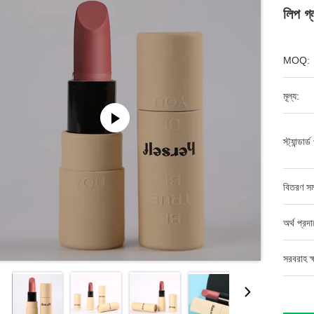
লিপ গ্
MOQ:
মূল্য:
স্ট্যান্ডার্
বিতরণ সম
অর্থ প্রদ
সরবরাহ ক্