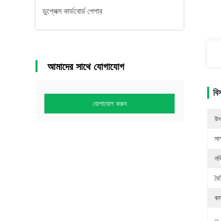
ডুপ্লেক্স কার্ডবোর্ড পেপার
আমাদের সাথে যোগাযোগ
বি
যোগাযোগ করুন
উৎ
সাক
নথ
বৈশ
কা