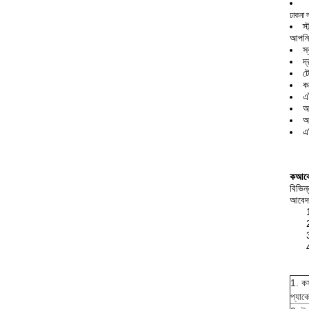
ঢাকনা 
স
আপনি
স
দ
ট
ক
এ
আ
আ
এ
ক
আব
বিভিন
আবেদ
1. কস
প্যাক