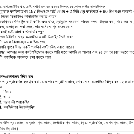
সহ কাগজের টিউব বাক্স, ছোট, মাঝারি এবং বড় আকারে উপলব্ধ, যে কোনও কাস্টম আকার
উপলব্ধ
্ট্যান্ডার্ড কনফিগারেশন 157 জিএসএম আর্ট পেপার + 2 মিমি গ্রে কার্ডবোর্ড + 80 জিএসএম অফসেট পেপার ম
 নিজের ডিজাইনও কাস্টমাইজ করতে পারেন।
্বয়ংক্রিয় মেশিন টুল ডাই-কাটিং এবং ভাঁজ, ম্যানুয়াল সমাবেশ, কাজের দক্ষতা উন্নত করা, খরচ কমানো
্রুত, একত্রিত করা সহজ;কোন আঠালো প্রয়োজন হয় না
েকসই ঢেউতোলা কার্ডবোর্ডের পছন্দ
য়েক মিনিটের মধ্যে অনলাইনে একটি ডিজাইন তৈরি করুন
টা আরো বিলাসবহুল এবং উচ্চ শেষ.
পনি পৃষ্ঠের উপর একটি প্যাটার্ন কাস্টমাইজ করতে পারেন
মরা আপনার জন্য কাস্টমাইজেশন করতে পারি যাতে আপনি যে আকার এবং রঙ চান তা চয়ন করতে পা
টি পণ্যটিকে ভালভাবে রক্ষা করতে পারে
েদন
এর
কাগজের টিউব বক্স
্ন পণ্য প্যাকেজিং ব্যবহার করা যেতে পারে.পণ্যটি বাজারে, দোকানে বা অনলাইনে বিক্রি করা হোক ন
ন
1. সিগার
2. খাদ্য
3. প্রসাধনী প্যাকেজিং
4. কনজিউমার ইলেকট্রনিক্স
মেটিক প্যাকেজিং, মাস্কারা প্যাকেজিং, লিপস্টিক প্যাকেজিং, ক্রিম প্যাকেজিং, লোশন প্যাকেজিং, উপ
েজিং ইত্যাদি।