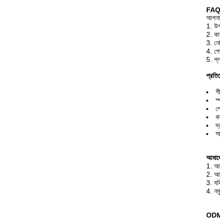
FA
আপনার
1. উপহ
2. কাগ
3. নো
4. পেপ
5. প্ল
প্রতি
শী
স
প
ক
দ
স
আমাদে
1. আপ
2. আম
3. যদ
4. নম
ODM