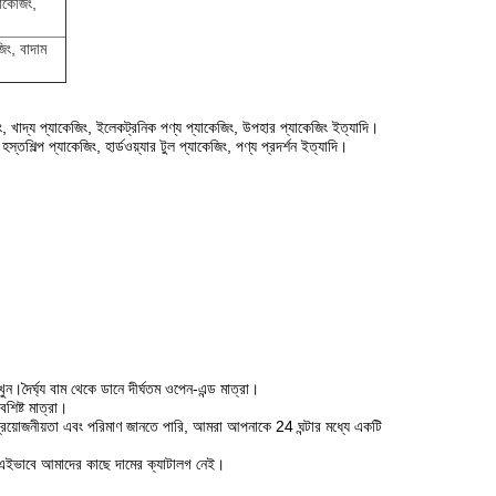
াকেজিং,
জিং, বাদাম
িং, খাদ্য প্যাকেজিং, ইলেকট্রনিক পণ্য প্যাকেজিং, উপহার প্যাকেজিং ইত্যাদি।
তশিল্প প্যাকেজিং, হার্ডওয়্যার টুল প্যাকেজিং, পণ্য প্রদর্শন ইত্যাদি।
।দৈর্ঘ্য বাম থেকে ডানে দীর্ঘতম ওপেন-এন্ড মাত্রা।
শিষ্ট মাত্রা।
্রয়োজনীয়তা এবং পরিমাণ জানতে পারি, আমরা আপনাকে 24 ঘন্টার মধ্যে একটি
়।এইভাবে আমাদের কাছে দামের ক্যাটালগ নেই।