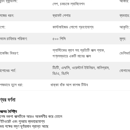
িন্টিং হ্যান্ডলিং:
আকার:
লেপ, চকচকে ল্যামিনেশন
গজের ধরন:
ক্রাফট পেপার
ব্যবহার:
গো:
কাস্টমাইজড লোগো গ্রহণযোগ্য
আকৃতি:
যূনতম চাহিদার পরিমাণ:
৫০০ পিসি
মূল্য:
প্লাস্টিকের ব্যাগ সহ প্রতিটি বাক্স প্যাক, 
যাকেজিং বিবরণ:
ডেলিভার
পণ্যসম্ভারে একটি মানের বাক্স
টি/টি, এল/সি, ওয়েস্টার্ন ইউনিয়ন, মানিগ্রাম, 
িশোধের শর্ত:
যোগানের
ডি/এ, ডি/পি
শেষভাবে তুলে ধরা:
ধাক্কা বাঁক আপ কাগজ টিউব
যের বর্ণনা
ক্সের বৈশিষ্ট্য
িশেষ নকশা বাক্সটিকে আরও আকর্ষণীয় করে তোলে
াইটওয়েট এবং পুনরায় ব্যবহারযোগ্য
য় পক্ষের মসৃণ ঘূর্ণায়মান প্রান্ত আছে