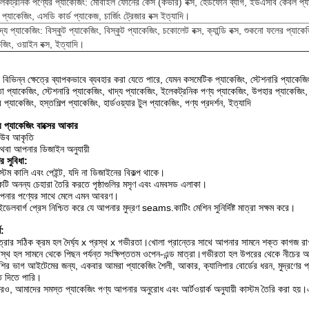
েকট্রনিক পণ্যের প্যাকেজিং: মোবাইল ফোনের কেস (কভার) বক্স, হেডফোন ব্যাগ, ইউএসবি কেবল প্য
র প্যাকেজিং, এসডি কার্ড প্যাকেজ, চার্জিং ট্রেজার বক্স ইত্যাদি।
দ্য প্যাকেজিং: বিস্কুট প্যাকেজিং, বিস্কুট প্যাকেজিং, চকোলেট বক্স, ক্যান্ডি বক্স, শুকনো ফলের প্যাকে
েজিং, ওয়াইন বক্স, ইত্যাদি।
ি বিভিন্ন ক্ষেত্রে ব্যাপকভাবে ব্যবহার করা যেতে পারে, যেমন কসমেটিক প্যাকেজিং, স্টেশনারি প্যাকেজ
 প্যাকেজিং, স্টেশনারি প্যাকেজিং, খাদ্য প্যাকেজিং, ইলেকট্রনিক পণ্য প্যাকেজিং, উপহার প্যাকেজিং, হস্
প্যাকেজিং, হস্তশিল্প প্যাকেজিং, হার্ডওয়্যার টুল প্যাকেজিং, পণ্য প্রদর্শন, ইত্যাদি
 প্যাকেজিং বাক্সের আকার
িউব আকৃতি
থবা আপনার ডিজাইন অনুযায়ী
ের সুবিধা:
স্টম কালি এবং পেইন্ট, যদি না ডিজাইনের বিকল্প থাকে।
টি অনন্য চেহারা তৈরি করতে পৃষ্ঠাগুলির মসৃণ এবং এমবসড এলাকা।
পনার পণ্যের সাথে মেলে এমন আবরণ।
ইডেলবার্গ প্রেস নিশ্চিত করে যে আপনার মুদ্রণ seams.কাটিং মেশিন সুনির্দিষ্ট মাত্রা সক্ষম করে।
শ:
ত্রার সঠিক ক্রম হল দৈর্ঘ্য x প্রস্থ x গভীরতা।খোলা প্রান্তের সাথে আপনার সামনে শক্ত কাগজ রাখুন
রস্থ হল সামনে থেকে পিছন পর্যন্ত সংক্ষিপ্ততম ওপেন-এন্ড মাত্রা।গভীরতা হল উপরের থেকে নীচের অব
শির ভাগ আইটেমের জন্য, একবার আমরা প্যাকেজিং শৈলী, আকার, ক্যালিপার বোর্ডের ধরন, মুদ্রণের প
তি দিতে পারি।
ও, আমাদের সমস্ত প্যাকেজিং পণ্য আপনার অনুরোধ এবং আর্টওয়ার্ক অনুযায়ী কাস্টম তৈরি করা হয