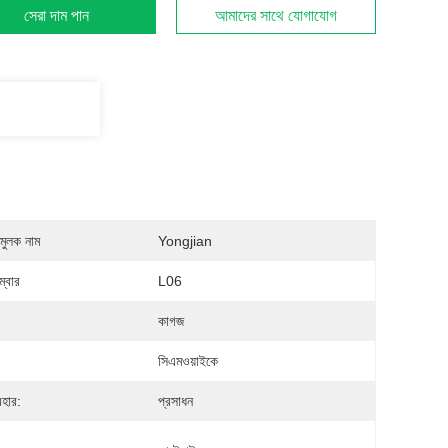
সেরা দাম পান
আমাদের সাথে যোগাযোগ
মুলক নাম
Yongjian
্বার
L06
:
কাগজ
সিএমওয়াইকে
যবহার:
প্রসাধন