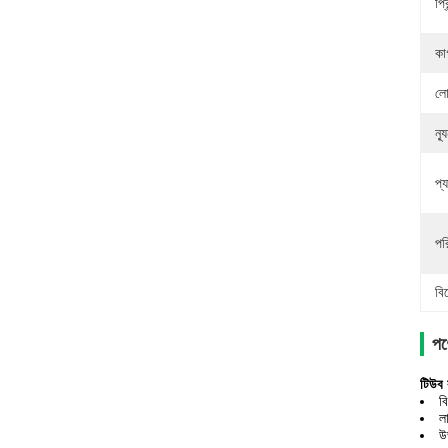
প্র
কা
লো
ন্
প্
পর
বি
পণ্
টিউব ব
ব
ল
উভ