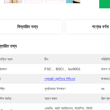
বিস্তারিত তথ্য
পণ্যের বর্ণনা
স্তারিত তথ্য
পত্তি স্থল
চীন
পরিচিতি
্ষ্যদান
FSC， BSCI， Iso9001
মডেল নম
ি
প্রোডাক্ট ব্রোশিওর পিডিএফ
উপাদান
িষ্ট্য:
পুনর্ব্যবহৃত উপকরণ
রঙ:
স্টম অর্ডার:
গ্রহণ করুন
শিল্প ব্
এমবসিং, ম্যাট ল্যামিনেশন, স্ট্যাম্পিং, ইউভি 