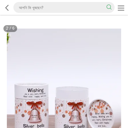
2
/
6