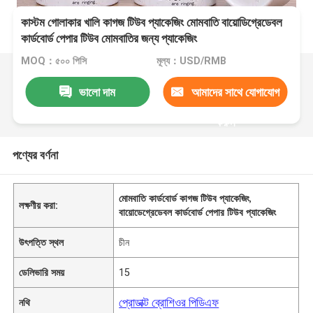
কাস্টম গোলাকার খালি কাগজ টিউব প্যাকেজিং মোমবাতি বায়োডিগ্রেডেবল
কার্ডবোর্ড পেপার টিউব মোমবাতির জন্য প্যাকেজিং
MOQ：৫০০ পিসি
মূল্য：USD/RMB
ভালো দাম
আমাদের সাথে যোগাযোগ
করুন
পণ্যের বর্ণনা
মোমবাতি কার্ডবোর্ড কাগজ টিউব প্যাকেজিং
,
লক্ষণীয় করা:
বায়োডেগ্রেডেবল কার্ডবোর্ড পেপার টিউব প্যাকেজিং
উৎপত্তি স্থল
চীন
ডেলিভারি সময়
15
প্রোডাক্ট ব্রোশিওর পিডিএফ
নথি