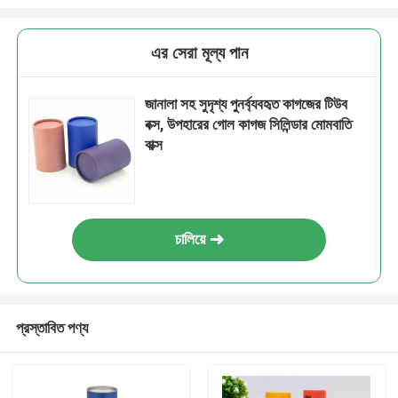
এর সেরা মূল্য পান
জানালা সহ সুদৃশ্য পুনর্ব্যবহৃত কাগজের টিউব
বক্স, উপহারের গোল কাগজ সিলিন্ডার মোমবাতি
বাক্স
চালিয়ে
প্রস্তাবিত পণ্য