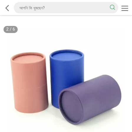
2
/
6