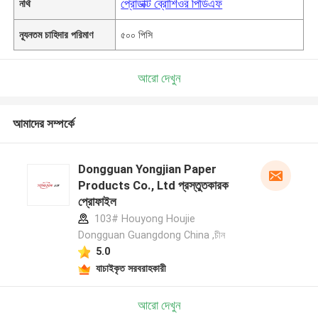
প্রোডাক্ট ব্রোশিওর পিডিএফ
নথি
ন্যূনতম চাহিদার পরিমাণ
৫০০ পিসি
আরো দেখুন
আমাদের সম্পর্কে
Dongguan Yongjian Paper
Products Co., Ltd প্রস্তুতকারক
প্রোফাইল
103# Houyong Houjie
Dongguan Guangdong China ,চীন
5.0
যাচাইকৃত সরবরাহকারী
আরো দেখুন