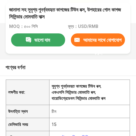
জানালা সহ সুদৃশ্য পুনর্ব্যবহৃত কাগজের টিউব বক্স, উপহারের গোল কাগজ
সিলিন্ডার মোমবাতি বাক্স
MOQ：৫০০ পিসি
মূল্য：USD/RMB
ভালো দাম
আমাদের সাথে যোগাযোগ
করুন
পণ্যের বর্ণনা
সুদৃশ্য পুনর্ব্যবহৃত কাগজের টিউব বক্স
,
লক্ষণীয় করা:
এফএসসি সিলিন্ডার মোমবাতি বক্স
,
বায়োডিগ্রেডেবল সিলিন্ডার মোমবাতি বক্স
উৎপত্তি স্থল
চীন
ডেলিভারি সময়
15